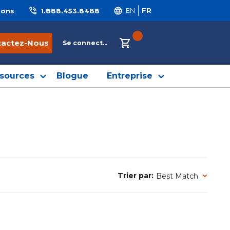
ions
1.888.453.8488
EN
FR
{0} ITEMS IN CART
tactez-Nous
Se connecter
sources
Blogue
Entreprise
Trier par:
Trier par: