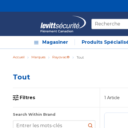
Skip to main content
Recherche sur le
Magasiner
Produits Spécialis
Accueil
Marques
Rayovac®
Tout
Tout
Filtres
1
Article
Skip to Results
Search Within Brand