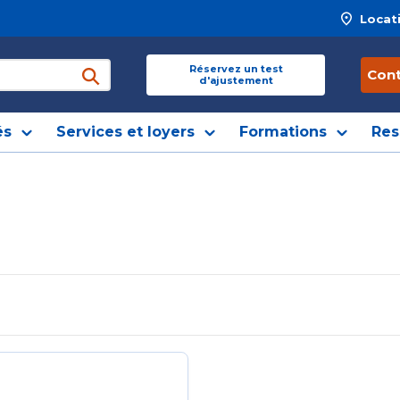
Locat
 site
Réservez un test
Con
d'ajustement
soumettre une recherche
és
Services et loyers
Formations
Res