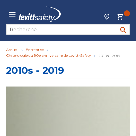
Skip to main content
{0
Localisateur d
menu
Recherche sur le site
soumett
Accueil
Entreprise
Chronologie du 90e anniversaire de Levitt-Safety
2010s - 2019
2010s - 2019