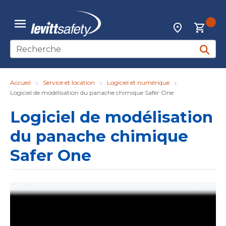
Skip to main content
{0
Localisateur d
menu
Recherche sur le site
soumett
Accueil
Service et location
Logiciel et numérique
Logiciel de modélisation du panache chimique Safer One
Logiciel de modélisation
du panache chimique
Safer One