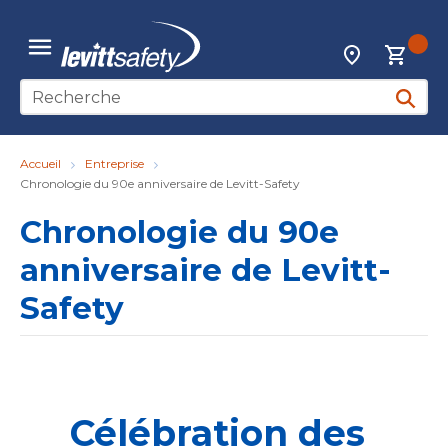
Skip to main content
{0
Localisateur d
menu
Recherche sur le site
soumett
Accueil
Entreprise
Chronologie du 90e anniversaire de Levitt-Safety
Chronologie du 90e
anniversaire de Levitt-
Safety
Célébration des