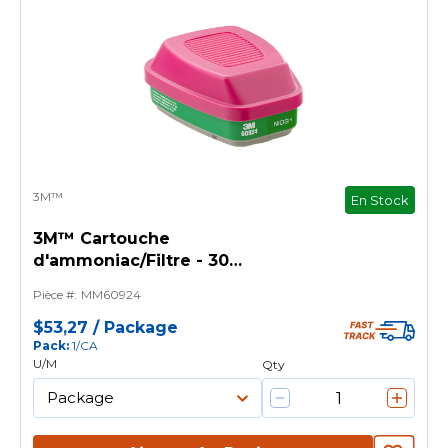
3M™
En Stock
3M™ Cartouche
d'ammoniac/Filtre - 30
PK/caisse
Pièce #
:
MM60924
$53,27
/
Package
Pack
:
1/CA
U/M
Qty