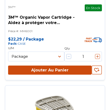
3M™
En Stock
3M™ Organic Vapor Cartridge -
Aidez à protéger votre
personnel
Pièce #
:
MM6001
$22,29
/
Package
Pack
:
CASE
U/M
Qty
Ajouter Au Panier