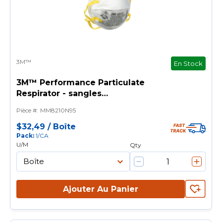
3M™
En Stock
3M™ Performance Particulate
Respirator - sangles
extensibles, mousse nasale
Pièce #
:
MM8210N95
souple pour le confort et pince
nasale réglable.
$32,49
/
Boîte
Pack
:
1/CA
U/M
Qty
Ajouter Au Panier