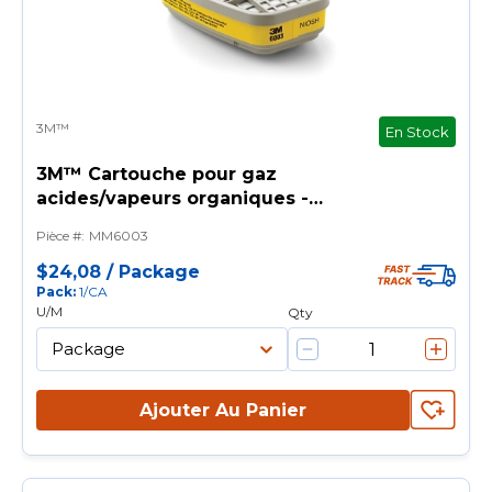
3M™
En Stock
3M™ Cartouche pour gaz
acides/vapeurs organiques -
30PK/Caisse
Pièce #
:
MM6003
$24,08
/
Package
Pack
:
1/CA
U/M
Qty
Ajouter Au Panier