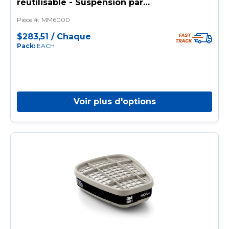
réutilisable - Suspension par
sangle à 4 points, raccord à
Pièce #
:
MM6000
baïonnette.
$283,51
/
Chaque
Pack
:
EACH
Voir plus d'options