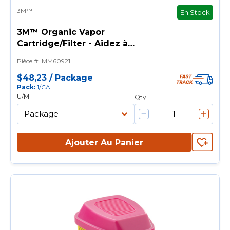
3M™
En Stock
3M™ Organic Vapor
Cartridge/Filter - Aidez à
protéger votre personnel
Pièce #
:
MM60921
$48,23
/
Package
Pack
:
1/CA
U/M
Qty
Ajouter Au Panier