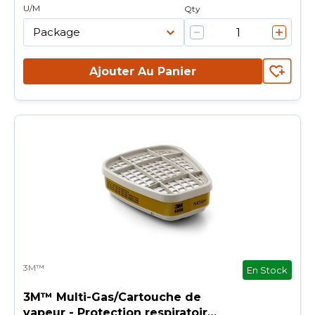
U/M
Qty
Ajouter Au Panier
3M™
En Stock
3M™ Multi-Gas/Cartouche de
vapeur - Protection respiratoire