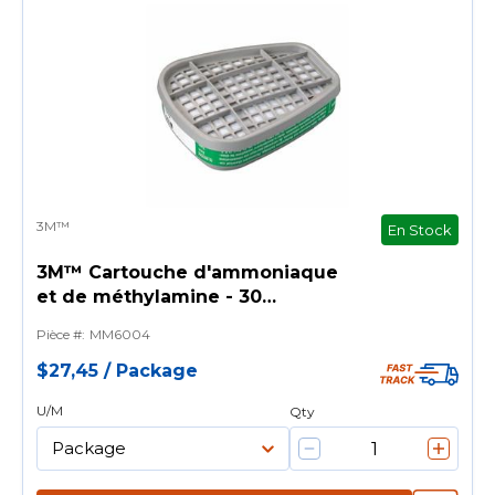
3M™
En Stock
3M™ Cartouche d'ammoniaque
et de méthylamine - 30
paires/caisse
Pièce #
:
MM6004
$27,45
/
Package
U/M
Qty