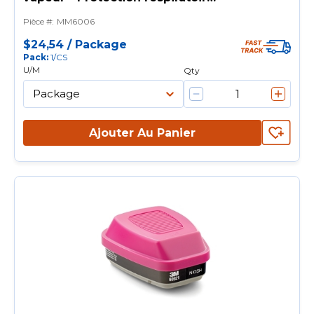
légère et bien équilibrée.
Pièce #
:
MM6006
$24,54
/
Package
Pack
:
1/CS
U/M
Qty
Ajouter Au Panier