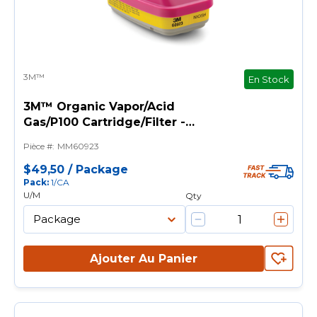
3M™
En Stock
3M™ Organic Vapor/Acid
Gas/P100 Cartridge/Filter -
Protégez votre personnel
Pièce #
:
MM60923
$49,50
/
Package
Pack
:
1/CA
U/M
Qty
Ajouter Au Panier