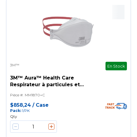
3M™
En Stock
3M™ Aura™ Health Care
Respirateur à particules et
masque chirurgical - N95, 440
Pièce #
:
MM1870+C
masques/caisse.
$858,24
/
Case
Pack
:
1/PK
Qty