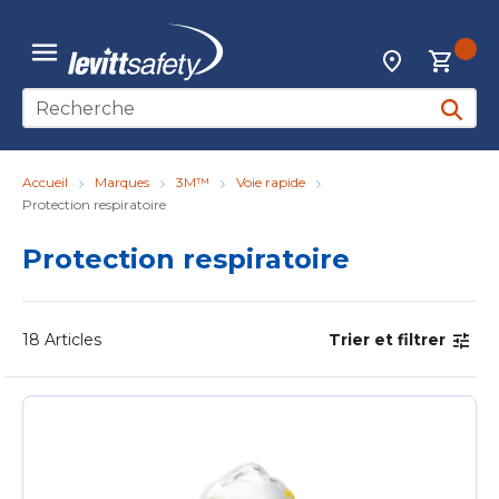
Skip to main content
{0
Localisateur d
menu
Recherche sur le site
soumett
Accueil
Marques
3M™
Voie rapide
Protection respiratoire
Protection respiratoire
18
Articles
Trier et filtrer