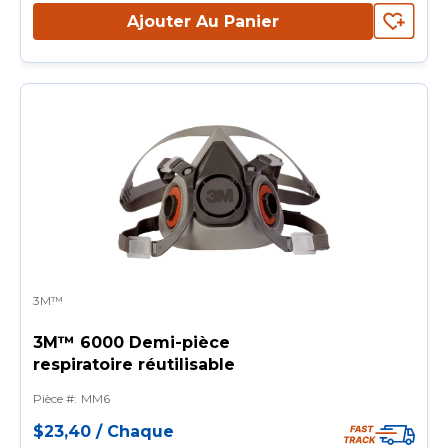
Ajouter Au Panier
3M™
3M™ 6000 Demi-pièce
respiratoire réutilisable
Pièce #
:
MM6
$23,40
/
Chaque