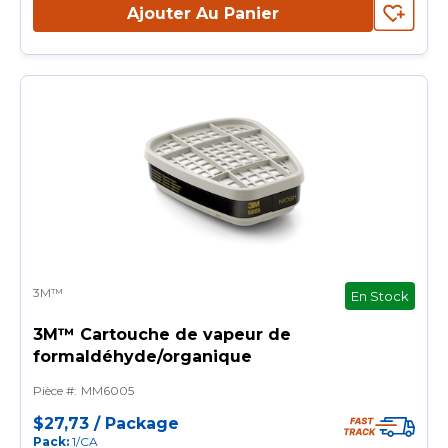
Ajouter Au Panier
3M™
En Stock
3M™ Cartouche de vapeur de
formaldéhyde/organique
Pièce #
:
MM6005
$27,73
/
Package
Pack
:
1/CA