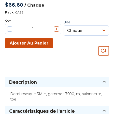
$66,60
/
Chaque
Pack
:
CASE
Qty
U/M
Ajouter Au Panier
Description
Demi-masque 3M™, gamme : 7500, m, baïonnette,
tpe
Caractéristiques de l'article