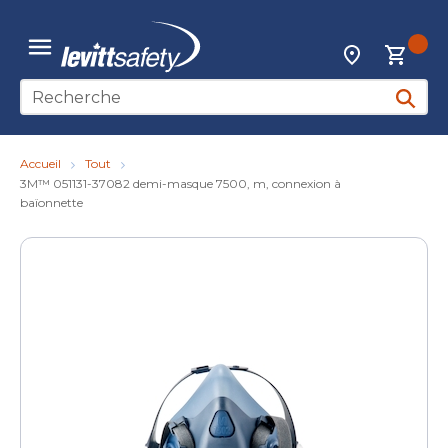
Skip to main content
{0
Localisateur d
menu
Recherche sur le site
soumett
Accueil
Tout
3M™ 051131-37082 demi-masque 7500, m, connexion à
baïonnette