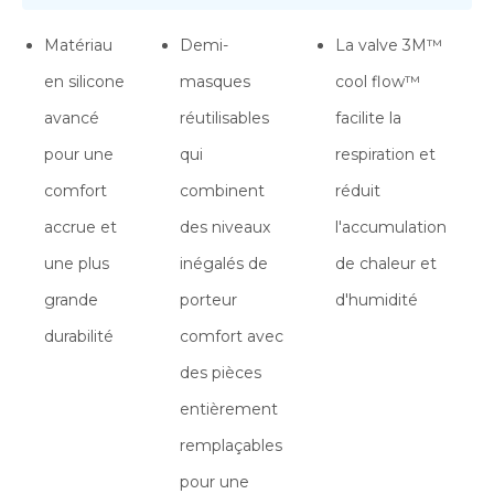
Matériau
Demi-
La valve 3M™
en silicone
masques
cool flow™
avancé
réutilisables
facilite la
pour une
qui
respiration et
comfort
combinent
réduit
accrue et
des niveaux
l'accumulation
une plus
inégalés de
de chaleur et
grande
porteur
d'humidité
durabilité
comfort avec
des pièces
entièrement
remplaçables
pour une