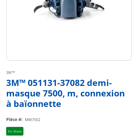
3M™
3M™ 051131-37082 demi-
masque 7500, m, connexion
à baïonnette
Pièce #
:
MM7502
En Stock