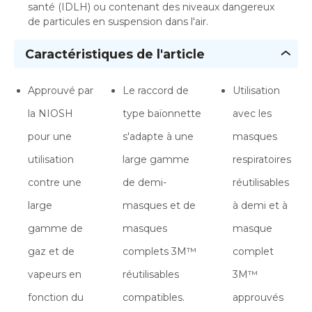
santé (IDLH) ou contenant des niveaux dangereux
de particules en suspension dans l'air.
Caractéristiques de l'article
Approuvé par
Le raccord de
Utilisation
la NIOSH
type baïonnette
avec les
pour une
s'adapte à une
masques
utilisation
large gamme
respiratoires
contre une
de demi-
réutilisables
large
masques et de
à demi et à
gamme de
masques
masque
gaz et de
complets 3M™
complet
vapeurs en
réutilisables
3M™
fonction du
compatibles.
approuvés