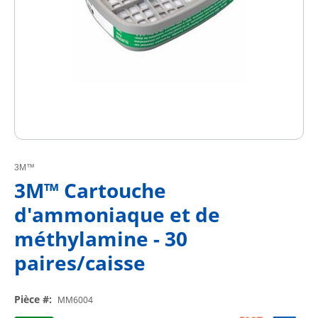
3M™
3M™ Cartouche
d'ammoniaque et de
méthylamine - 30
paires/caisse
Pièce #
:
MM6004