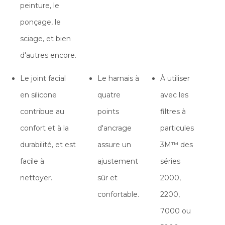
peinture, le
ponçage, le
sciage, et bien
d'autres encore.
Le joint facial
Le harnais à
À utiliser
en silicone
quatre
avec les
contribue au
points
filtres à
confort et à la
d'ancrage
particules
durabilité, et est
assure un
3M™ des
facile à
ajustement
séries
nettoyer.
sûr et
2000,
confortable.
2200,
7000 ou