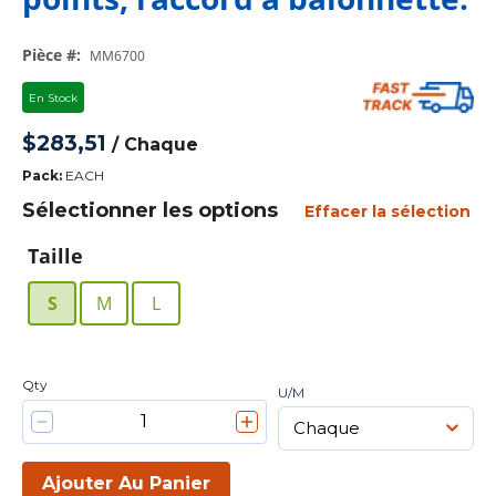
Pièce #
:
MM6700
En Stock
$283,51
/
Chaque
Pack
:
EACH
Sélectionner les options
Effacer la sélection
Taille
S
M
L
Qty
U/M
Ajouter Au Panier