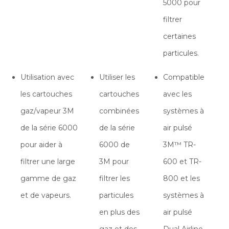
5000 pour
filtrer
certaines
particules.
Utilisation avec
Utiliser les
Compatible
les cartouches
cartouches
avec les
gaz/vapeur 3M
combinées
systèmes à
de la série 6000
de la série
air pulsé
pour aider à
6000 de
3M™ TR-
filtrer une large
3M pour
600 et TR-
gamme de gaz
filtrer les
800 et les
et de vapeurs.
particules
systèmes à
en plus des
air pulsé
gaz et des
Dual Airline