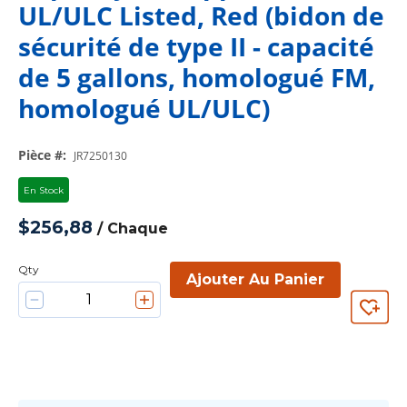
UL/ULC Listed, Red (bidon de
sécurité de type II - capacité
de 5 gallons, homologué FM,
homologué UL/ULC)
Pièce #
:
JR7250130
En Stock
$256,88
/
Chaque
Qty
Ajouter Au Panier