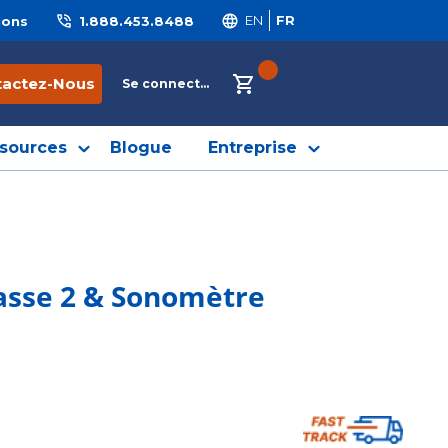
ions
1.888.453.8488
EN
FR
{0} ITEMS IN CART
tactez-Nous
Se connecter
sources
Blogue
Entreprise
asse 2 & Sonomètre