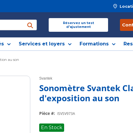
Locat
 site
Réservez un test
Con
d'ajustement
soumettre une recherche
és
Services et loyers
Formations
Res
tion au son
Svantek
Sonomètre Svantek Cl
d'exposition au son
Pièce #
:
ISVSV973A
En Stock