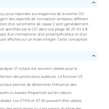
nçu pour répondre aux exigences de la norme CEI
ent des objectifs de conception similaires, différant
tation d’un sonomètre de classe 2 sont généralement
est spécifiée par la CEI dans une plage de 20 Hz à 8
pé d’un microphone, d’un préamplificateur et d’un
suite affichés sur un écran intégré. Cette conception
'analyse 1/1 octave est souvent utilisée pour la
élection des protections auditives. La fonction 1/3
'octave permet de déterminer l'influence des
autes ou basses fréquences sur les valeurs
lobales. Les STIPA et RT 60 peuvent être utilisés
ans des applications où il est permis d'utiliser des