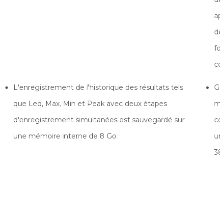
a
d
f
c
L'enregistrement de l'historique des résultats tels
G
que Leq, Max, Min et Peak avec deux étapes
m
d'enregistrement simultanées est sauvegardé sur
c
une mémoire interne de 8 Go.
u
3