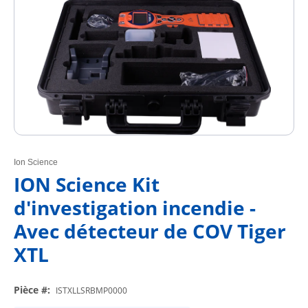
Ion Science
ION Science Kit
d'investigation incendie -
Avec détecteur de COV Tiger
XTL
Pièce #
:
ISTXLLSRBMP0000