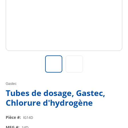
Gastec
Tubes de dosage, Gastec,
Chlorure d'hydrogène
Pièce #
:
IG14D
MFG #
:
14D