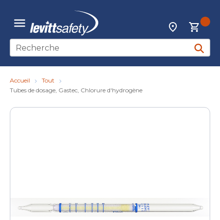
Skip to main content
{0
Localisateur d
menu
Recherche sur le site
soumett
Accueil
Tout
Tubes de dosage, Gastec, Chlorure d'hydrogène