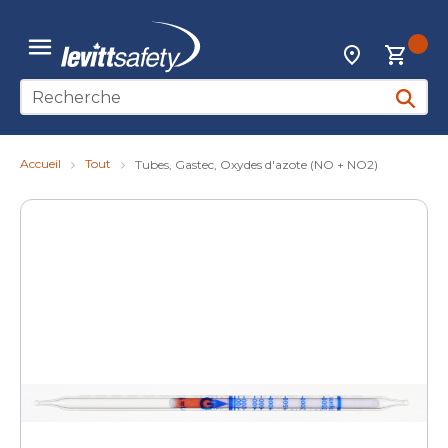
Skip to main content
{0
Localisateur d
menu
Recherche sur le site
soumett
Accueil
Tout
Tubes, Gastec, Oxydes d'azote (NO + NO2)