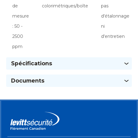
de
colorimétriques/boîte
pas
mesure
d'étalonnage
: 50 -
ni
2500
d'entretien
ppm
Spécifications
Documents