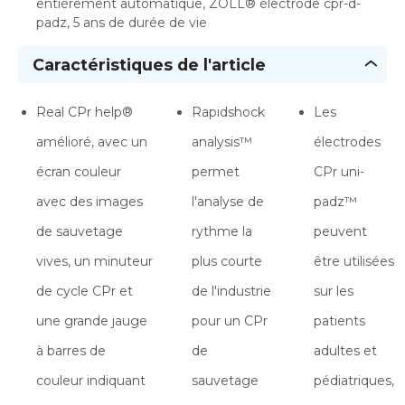
entièrement automatique, ZOLL® électrode cpr-d-
padz, 5 ans de durée de vie
Caractéristiques de l'article
Real CPr help®
Rapidshock
Les
amélioré, avec un
analysis™
électrodes
écran couleur
permet
CPr uni-
avec des images
l'analyse de
padz™
de sauvetage
rythme la
peuvent
vives, un minuteur
plus courte
être utilisées
de cycle CPr et
de l'industrie
sur les
une grande jauge
pour un CPr
patients
à barres de
de
adultes et
couleur indiquant
sauvetage
pédiatriques,