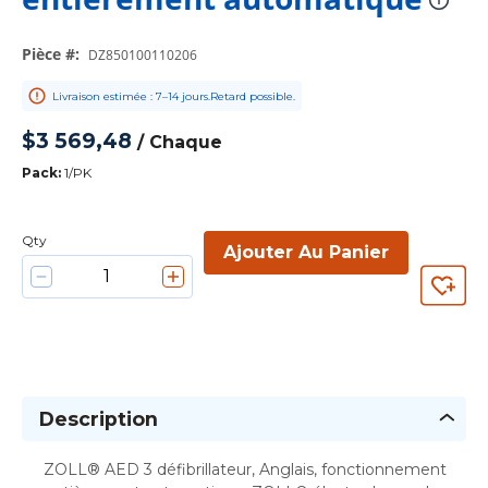
mor
Pièce #
:
DZ850100110206
Livraison estimée : 7–14 jours.Retard possible.
$3 569,48
/
Chaque
Pack
:
1/PK
Qty
Ajouter Au Panier
Description
ZOLL® AED 3 défibrillateur, Anglais, fonctionnement