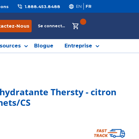
ions
1.888.453.8488
EN
FR
{0} ITEMS IN CART
tactez-Nous
Se connecter
sources
Blogue
Entreprise
hydratante Thersty - citron
chets/CS