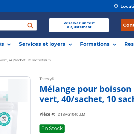
Locat
 site
Réservez un test
Con
d'ajustement
soumettre une recherche
és
Services et loyers
Formations
Res
vert, 40/sachet, 10 sachets/CS
Thersty®
Mélange pour boisson 
vert, 40/sachet, 10 sa
Pièce #
:
DTBAG1040LLM
En Stock