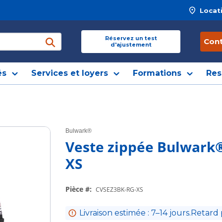
Locat
 site
Réservez un test
Con
d'ajustement
soumettre une recherche
és
Services et loyers
Formations
Res
Bulwark®
Veste zippée Bulwark®
XS
Pièce #
:
CVSEZ3BK-RG-XS
Livraison estimée : 7–14 jours.Retard 