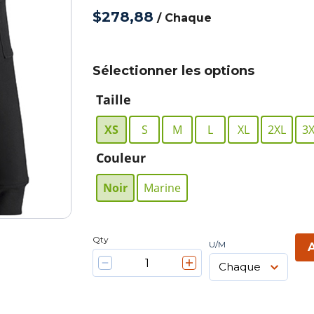
$278,88
/
Chaque
Sélectionner les options
Taille
XS
S
M
L
XL
2XL
3
Couleur
Noir
Marine
Qty
U/M
A