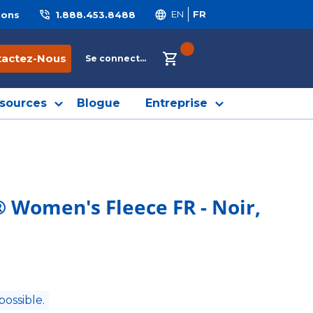
ions
1.888.453.8488
EN
FR
{0} ITEMS IN CART
tactez-Nous
Se connecter
sources
Blogue
Entreprise
 Women's Fleece FR - Noir,
possible.