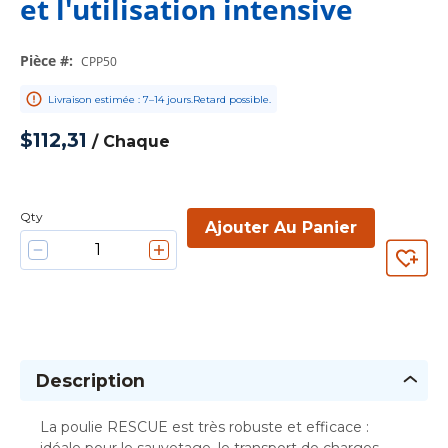
et l'utilisation intensive
Pièce #
:
CPP50
Livraison estimée : 7–14 jours.Retard possible.
$112,31
/
Chaque
Qty
Ajouter Au Panier
Description
La poulie RESCUE est très robuste et efficace :
idéale pour le sauvetage, le transport de charges