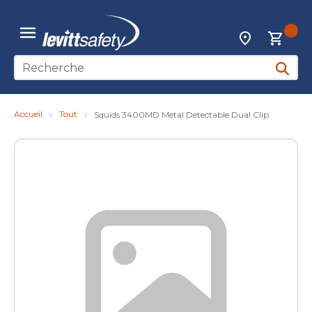
Skip to main content
{0
Localisateur d
menu
Recherche sur le site
soumett
Accueil
Tout
Squids 3400MD Metal Detectable Dual Clip