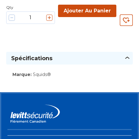
Qty
Ajouter Au Panier
Spécifications
Marque
:
Squids®