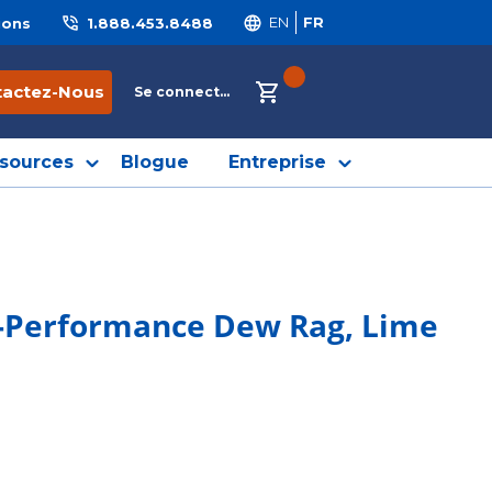
ions
1.888.453.8488
EN
FR
{0} ITEMS IN CART
tactez-Nous
Se connecter
sources
Blogue
Entreprise
 Hi-Performance Dew Rag, Lime