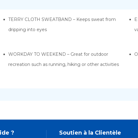
TERRY CLOTH SWEATBAND – Keeps sweat from
E
dripping into eyes
v
WORKDAY TO WEEKEND – Great for outdoor
O
recreation such as running, hiking or other activities
ide ?
Soutien à la Clientèle