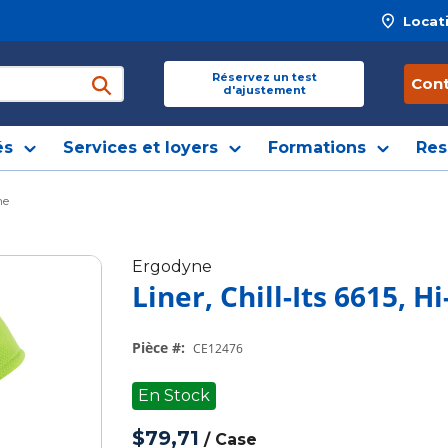
Locat
 site
Réservez un test
Con
d'ajustement
soumettre une recherche
és
Services et loyers
Formations
Res
me
Ergodyne
Liner, Chill-Its 6615,
Pièce #
:
CE12476
En Stock
$79,71
/
Case