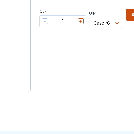
Qty
U/M
A