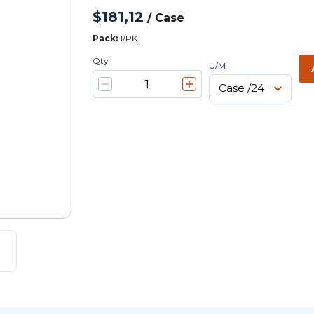
$181,12
/
Case
Pack
:
1/PK
Qty
U/M