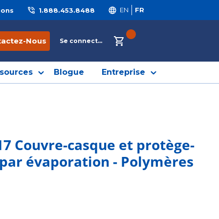
ions
1.888.453.8488
EN
FR
{0} ITEMS IN CART
tactez-Nous
Se connecter
sources
Blogue
Entreprise
17 Couvre-casque et protège-
 par évaporation - Polymères