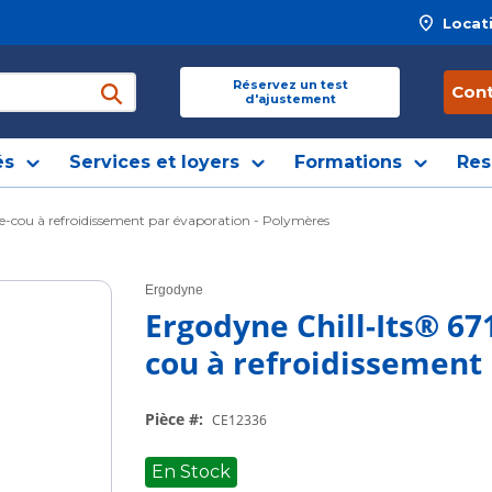
Locat
 site
Réservez un test
Con
d'ajustement
soumettre une recherche
és
Services et loyers
Formations
Res
e-cou à refroidissement par évaporation - Polymères
Ergodyne
Ergodyne Chill-Its® 67
cou à refroidissement
Pièce #
:
CE12336
En Stock