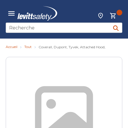
Skip to main content
{0
Localisateur d
menu
Recherche sur le site
soumett
Accueil
Tout
Coverall, Dupont, Tyvek, Attached Hood,