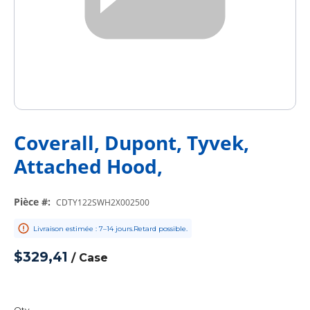
Coverall, Dupont, Tyvek,
Attached Hood,
Pièce #
:
CDTY122SWH2X002500
Livraison estimée : 7–14 jours.Retard possible.
$329,41
/
Case
Qty