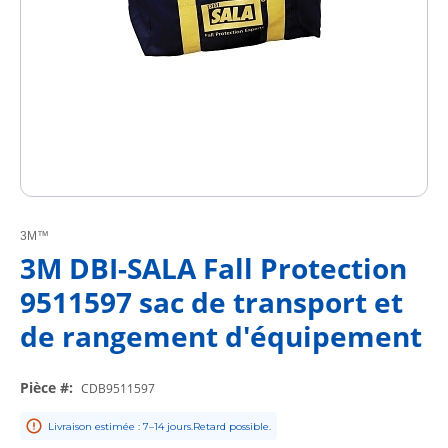
3M™
3M DBI-SALA Fall Protection
9511597 sac de transport et
de rangement d'équipement
Pièce #
:
CDB9511597
Livraison estimée : 7–14 jours.Retard possible.