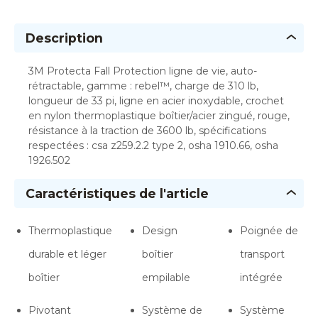
Description
3M Protecta Fall Protection ligne de vie, auto-
rétractable, gamme : rebel™, charge de 310 lb,
longueur de 33 pi, ligne en acier inoxydable, crochet
en nylon thermoplastique boîtier/acier zingué, rouge,
résistance à la traction de 3600 lb, spécifications
respectées : csa z259.2.2 type 2, osha 1910.66, osha
1926.502
Caractéristiques de l'article
Thermoplastique
Design
Poignée de
durable et léger
boîtier
transport
boîtier
empilable
intégrée
Pivotant
Système de
Système