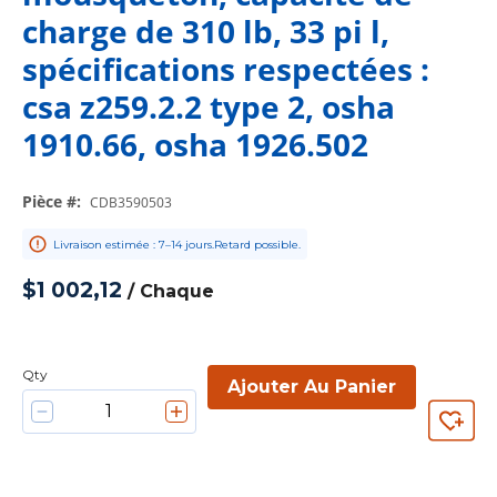
charge de 310 lb, 33 pi l,
spécifications respectées :
csa z259.2.2 type 2, osha
1910.66, osha 1926.502
Pièce #
:
CDB3590503
Livraison estimée : 7–14 jours.Retard possible.
$1 002,12
/
Chaque
Qty
Ajouter Au Panier