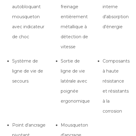
autobloquant
freinage
interne
mousqueton
entièrement
d'absorption
avec indicateur
métallique à
d'énergie
de choc
détection de
vitesse
Système de
Sortie de
Composants
ligne de vie de
ligne de vie
à haute
secours
latérale avec
résistance
poignée
et résistants
ergonomique
à la
corrosion
Point d'ancrage
Mousqueton
pivotant
d'ancrage