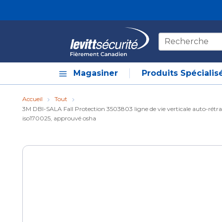
Skip to main content
Recherche sur le
Magasiner
Produits Spécialis
Accueil
Tout
3M DBI-SALA Fall Protection 3503803 ligne de vie verticale auto-rétractab
iso170025, approuvé osha