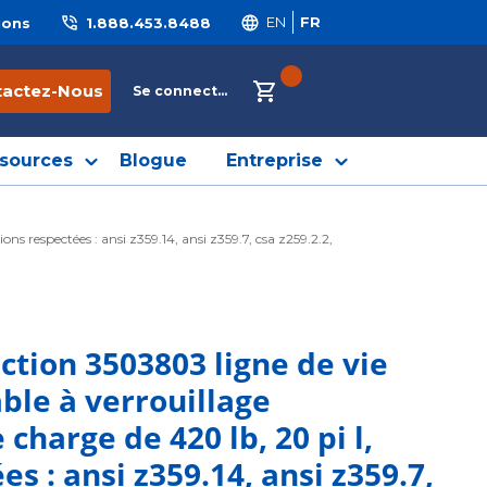
ions
1.888.453.8488
EN
FR
{0} ITEMS IN CART
tactez-Nous
Se connecter
sources
Blogue
Entreprise
ns respectées : ansi z359.14, ansi z359.7, csa z259.2.2,
ction 3503803 ligne de vie
able à verrouillage
 charge de 420 lb, 20 pi l,
es : ansi z359.14, ansi z359.7,