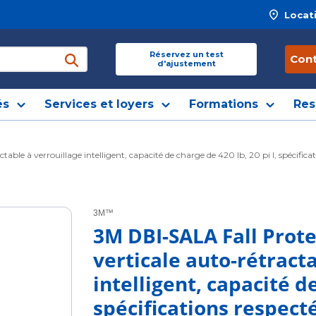
Locat
 site
Réservez un test
Con
d'ajustement
soumettre une recherche
és
Services et loyers
Formations
Res
le à verrouillage intelligent, capacité de charge de 420 lb, 20 pi l, spécificatio
3M™
3M DBI-SALA Fall Prote
verticale auto-rétract
intelligent, capacité de
spécifications respecté