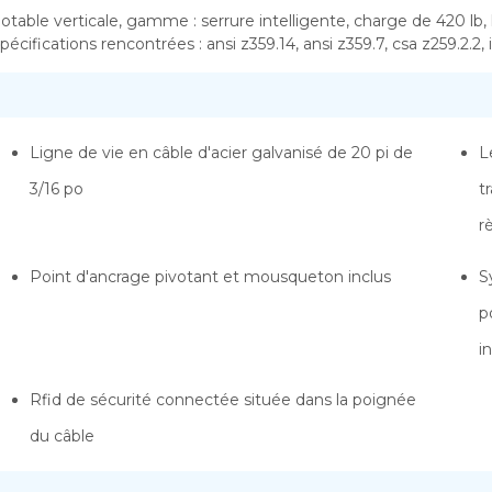
ble verticale, gamme : serrure intelligente, charge de 420 lb, l
pécifications rencontrées : ansi z359.14, ansi z359.7, csa z259.2.
Ligne de vie en câble d'acier galvanisé de 20 pi de
L
3/16 po
t
r
Point d'ancrage pivotant et mousqueton inclus
S
p
i
Rfid de sécurité connectée située dans la poignée
du câble