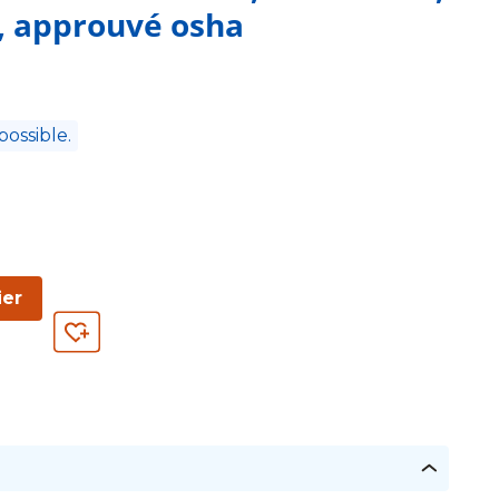
5, approuvé osha
possible.
ier