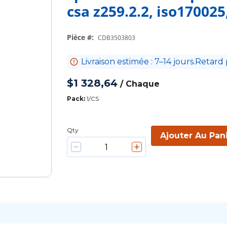
csa z259.2.2, iso17002
Pièce #
:
CDB3503803
Livraison estimée : 7–14 jours.Retard 
$1 328,64
/
Chaque
Pack
:
1/CS
Qty
Ajouter Au Pan