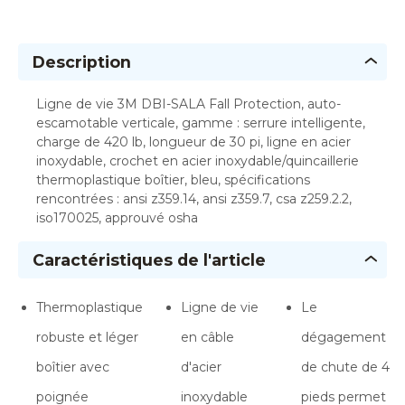
Description
Ligne de vie 3M DBI-SALA Fall Protection, auto-
escamotable verticale, gamme : serrure intelligente,
charge de 420 lb, longueur de 30 pi, ligne en acier
inoxydable, crochet en acier inoxydable/quincaillerie
thermoplastique boîtier, bleu, spécifications
rencontrées : ansi z359.14, ansi z359.7, csa z259.2.2,
iso170025, approuvé osha
Caractéristiques de l'article
Thermoplastique
Ligne de vie
Le
robuste et léger
en câble
dégagement
boîtier avec
d'acier
de chute de 4
poignée
inoxydable
pieds permet