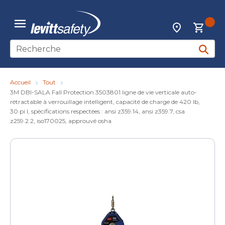
Skip to main content
{0
Localisateur d
menu
Recherche sur le site
soumett
Accueil
Tout
3M DBI-SALA Fall Protection 3503801 ligne de vie verticale auto-
rétractable à verrouillage intelligent, capacité de charge de 420 lb,
30 pi l, spécifications respectées : ansi z359.14, ansi z359.7, csa
z259.2.2, iso170025, approuvé osha