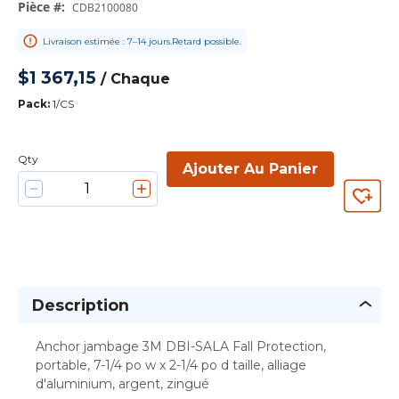
Pièce #
:
CDB2100080
Livraison estimée : 7–14 jours.Retard possible.
$1 367,15
/
Chaque
Pack
:
1/CS
Qty
Ajouter Au Panier
Description
Anchor jambage 3M DBI-SALA Fall Protection,
portable, 7-1/4 po w x 2-1/4 po d taille, alliage
d'aluminium, argent, zingué