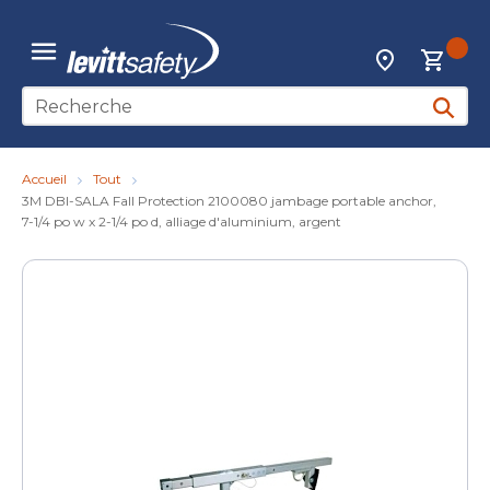
Skip to main content
{0
Localisateur d
menu
Recherche sur le site
soumett
Accueil
Tout
3M DBI-SALA Fall Protection 2100080 jambage portable anchor,
7-1/4 po w x 2-1/4 po d, alliage d'aluminium, argent