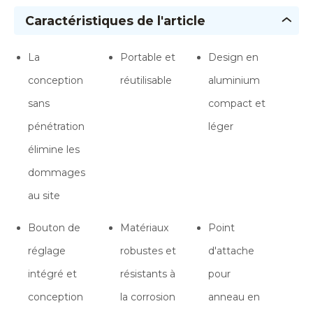
Caractéristiques de l'article
La
Portable et
Design en
conception
réutilisable
aluminium
sans
compact et
pénétration
léger
élimine les
dommages
au site
Bouton de
Matériaux
Point
réglage
robustes et
d'attache
intégré et
résistants à
pour
conception
la corrosion
anneau en