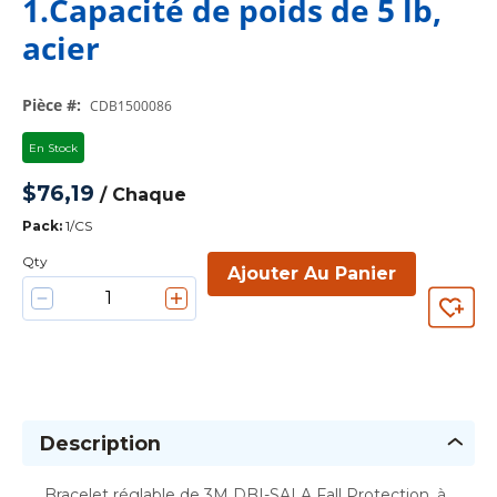
1.Capacité de poids de 5 lb,
acier
Pièce #
:
CDB1500086
En Stock
$76,19
/
Chaque
Pack
:
1/CS
Qty
Ajouter Au Panier
Description
Bracelet réglable de 3M DBI-SALA Fall Protection, à