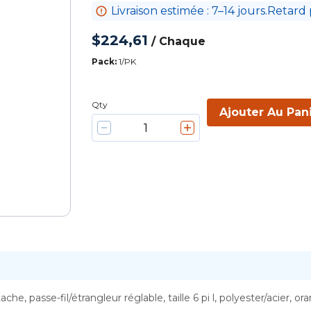
Livraison estimée : 7–14 jours.Retard 
$224,61
/
Chaque
Pack
:
1/PK
Qty
Ajouter Au Pan
he, passe-fil/étrangleur réglable, taille 6 pi l, polyester/acier, o