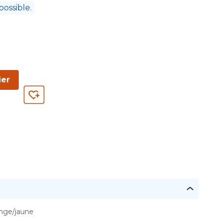
possible.
ier
range/jaune