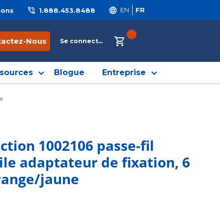
ions
1.888.453.8488
EN
FR
{0} ITEMS IN CART
tactez-Nous
Se connecter
sources
Blogue
Entreprise
ne
ction 1002106 passe-fil
ile adaptateur de fixation, 6
orange/jaune