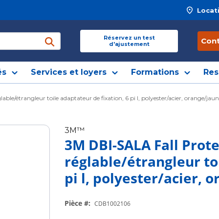
Locat
 site
Réservez un test
Con
d'ajustement
soumettre une recherche
és
Services et loyers
Formations
Res
ble/étrangleur toile adaptateur de fixation, 6 pi l, polyester/acier, orange/jau
3M™
3M DBI-SALA Fall Prote
réglable/étrangleur to
pi l, polyester/acier, 
Pièce #
:
CDB1002106