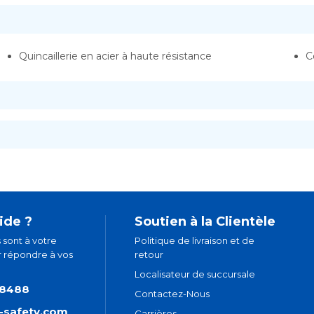
Quincaillerie en acier à haute résistance
C
ide ?
Soutien à la Clientèle
 sont à votre
Politique de livraison et de
r répondre à vos
retour
Localisateur de succursale
.8488
Contactez-Nous
t-safety.com
Carrières