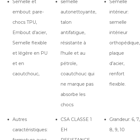
Semelle et
semelle
Semelle
embout: pare-
autonettoyante,
intérieur:
chocs TPU,
talon
semelle
Embout d’acier,
antifatigue,
intérieur
Semelle flexible
résistante à
orthopédique,
et légère en PU
l'huile et au
plaque
et en
pétrole,
d’acier,
caoutchouc,
coautchouc qui
renfort
ne marque pas
flexible.
absorbe les
chocs
Autres
CSA CLASSE 1
Grandeur: 6, 7,
caractéristiques:
EH
8, 9, 10
fermeture avec
RESISTANCE