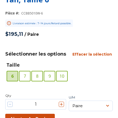
Pièce #
:
CCBB5010W-6
Livraison estimée : 7–14 jours.Retard possible.
$195,11
/
Paire
Sélectionner les options
Effacer la sélection
Taille
6
7
8
9
10
Qty
U/M