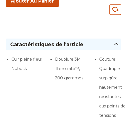
Ajouter Au Panier
Caractéristiques de l'article
Cuir pleine fleur
Doublure 3M
Couture:
Nubuck
Thinsulate™,
Quadruple
200 grammes
surpiqûre
hautement
résistantes
aux points de
tensions