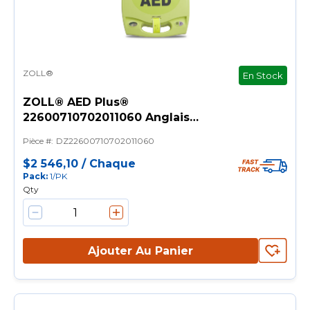
ZOLL®
En Stock
ZOLL® AED Plus®
22600710702011060 Anglais
Défibrillateur externe
Pièce #
:
DZ22600710702011060
automatisé, fonctionnement
entièrement automatique, 120,
$2 546,10
/
Chaque
Pack
:
1/PK
150, 200 J, <10 s de charge,
Qty
câble de 48 po L
Ajouter Au Panier