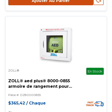
Ajouter Au Panier
ZOLL®
En Stock
ZOLL® aed plus® 8000-0855
armoire de rangement pour
défibrillateur à montage mural
Pièce #
:
DZ80000855
standard avec logo zoll, 17-1/2
po l x 17-1/2 po l x 9 po h, métal,
$365,42
/
Chaque
blanche