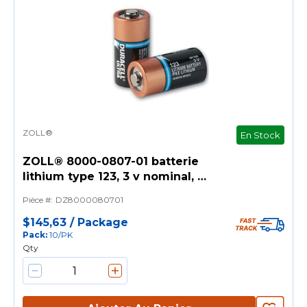
ZOLL®
En Stock
ZOLL® 8000-0807-01 batterie
lithium type 123, 3 v nominal, à
utiliser avec ZOLL® aed plus®
Pièce #
:
DZ8000080701
$145,63
/
Package
Pack
:
10/PK
Qty