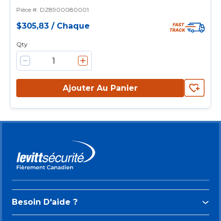
CPR Help
Pièce #
:
DZ8900080001
$305,83
/
Chaque
Qty
Ajouter Au Panier
Besoin D'aide ?