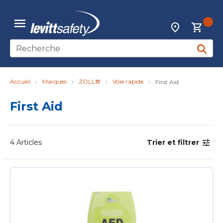
Skip to main content
{0
Localisateur d
menu
Recherche sur le site
soumett
Accueil
Marques
ZOLL®
Voie rapide
First Aid
First Aid
4
Articles
Trier et filtrer