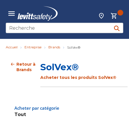
Skip to main content
{0
Localisateur d
menu
Recherche sur le site
soumett
Accueil
Entreprise
Brands
SolVex®
Retour à
SolVex®
Brands
Acheter tous les produits SolVex®
Acheter par catégorie
Tout