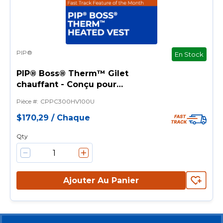
PIP®
En Stock
PIP® Boss® Therm™ Gilet
chauffant - Conçu pour
réchauffer et maintenir la
Pièce #
:
CPPC300HV100U
température corporelle
centrale.
$170,29
/
Chaque
Qty
Ajouter Au Panier