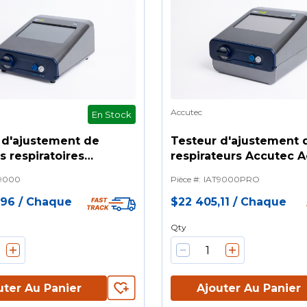
Accutec
En Stock
 d'ajustement de
Testeur d'ajustement 
 respiratoires
respirateurs Accutec 
 AccuFit™ - Des tests
PRO - Essai d'ajusteme
9000
Pièce #
:
IAT9000PRO
ment fiables pour les
quantitatif pour TOUS 
mmes de masques
types de respirateurs
,96
/
Chaque
$22 405,11
/
Chaque
toires en élastomère
Qty
uter Au Panier
Ajouter Au Panier