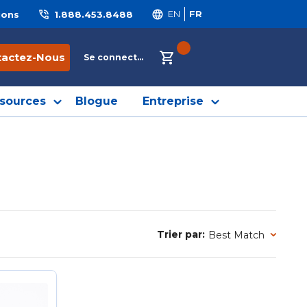
ions
1.888.453.8488
EN
FR
{0} ITEMS IN CART
tactez-Nous
Se connecter
sources
Blogue
Entreprise
Trier par:
Trier par: