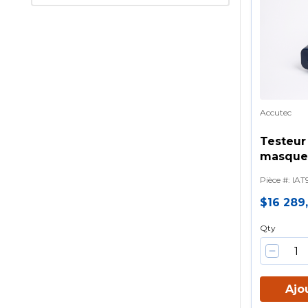
Accutec
Testeur
masques
Accutec
Pièce #
:
IAT
d'ajuste
progra
$16 289
respira
Qty
Ajo