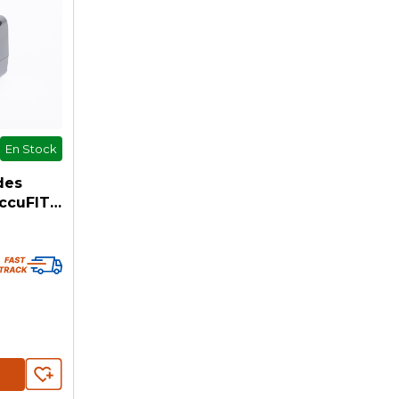
En Stock
des
AccuFIT
nt
les