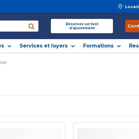
Locat
 site
Réservez un test
Con
d'ajustement
soumettre une recherche
és
Services et loyers
Formations
Res
oire