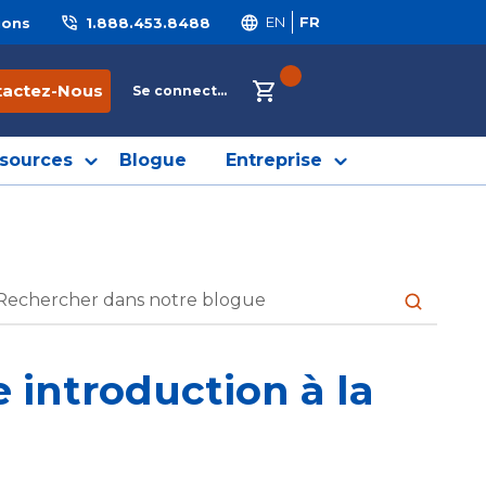
ions
1.888.453.8488
EN
FR
{0} ITEMS IN CART
tactez-Nous
Se connecter
sources
Blogue
Entreprise
soumettre
e introduction à la