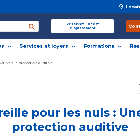
Locat
 site
Réservez un test
Con
d'ajustement
soumettre une recherche
és
Services et loyers
Formations
Res
uction à la protection auditive
ille pour les nuls : Un
protection auditive